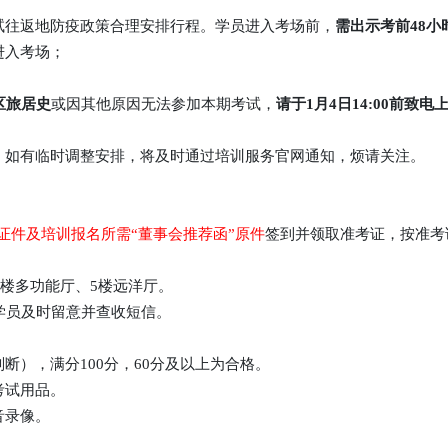
往返地防疫政策合理安排行程。学员进入考场前，
需出示考前48
进入考场；
区旅居史
或因其他原因无法参加本期考试，
请于1月4日14:00前致电
。如有临时调整安排，将及时通过培训服务官网通知，烦请关注。
证件及培训报名所需“董事会推荐函”原件
签到并领取准考证，按准考证
楼多功能厅、5楼远洋厅。
学员及时留意并查收短信。
），满分100分，60分及以上为合格。
考试用品。
音录像。