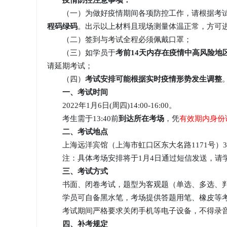
疫情防控注意事项：
（一）为做好疫情期间各项防控工作，请根据考试
程码绿码
。出示以上材料且现场测量体温正常，方可
（二）签到与考试全程必须佩戴口罩；
（三）如学员于
考前14天内存在疫情中高风险地
请延期考试；
（四）
考试安排可能根据实时疫情形势发生调整
一、考试时间
2022年1月6日(周四)14:00-16:00。
考生需于13:40前
到达所在考场
，凭
有效期内身份
二、考试地点
上海远洋宾馆（上海市虹口区东大名路1171号）3
注：具体考场安排将于1月4日通过短信发送，请
三、考试方式
书面、闭卷考试，题型为客观题（单选、多选、判断
学员可自备黑水笔，考场提供答题用笔、橡皮等
考试期间严格要求关闭手机等电子设备，不得录
四、补考规定