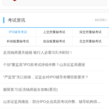
考试资讯
MORE+
IPO辅导考试
上交所董秘考试
深交所董秘考试
科创板董秘考试
创业板董秘考试
北交所董秘考试
反洗钱师通关秘籍 银行人必看!3天冲刺92！
个别“董监高”IPO前考试持续作弊？山东证监局通报
“严监管”关口前移，证监会对IPO辅导有哪些新要求？
极限复习!反洗钱师超全攻略(看完)
山东证监局痛批：部分IPO企业高层考试作弊、辅导机构得过且过