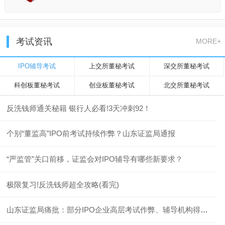
考试资讯
MORE+
IPO辅导考试
上交所董秘考试
深交所董秘考试
科创板董秘考试
创业板董秘考试
北交所董秘考试
反洗钱师通关秘籍 银行人必看!3天冲刺92！
个别“董监高”IPO前考试持续作弊？山东证监局通报
“严监管”关口前移，证监会对IPO辅导有哪些新要求？
极限复习!反洗钱师超全攻略(看完)
山东证监局痛批：部分IPO企业高层考试作弊、辅导机构得过且过