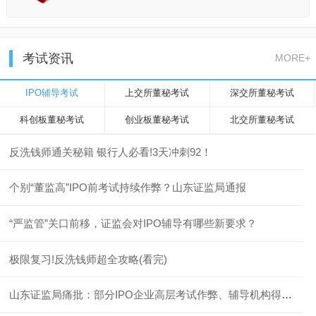
考试资讯
MORE+
IPO辅导考试
上交所董秘考试
深交所董秘考试
科创板董秘考试
创业板董秘考试
北交所董秘考试
反洗钱师通关秘籍 银行人必看!3天冲刺92！
个别“董监高”IPO前考试持续作弊？山东证监局通报
“严监管”关口前移，证监会对IPO辅导有哪些新要求？
极限复习!反洗钱师超全攻略(看完)
山东证监局痛批：部分IPO企业高层考试作弊、辅导机构得过且过